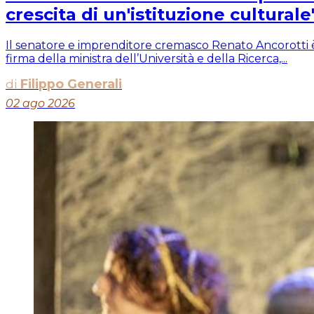
crescita di un'istituzione culturale
Il senatore e imprenditore cremasco Renato Ancorotti è
firma della ministra dell’Università e della Ricerca,...
di
Filippo Generali
02 ago 2026