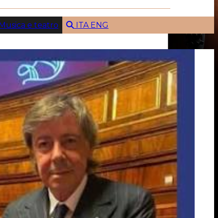
Musica e teatro
ITA
ENG