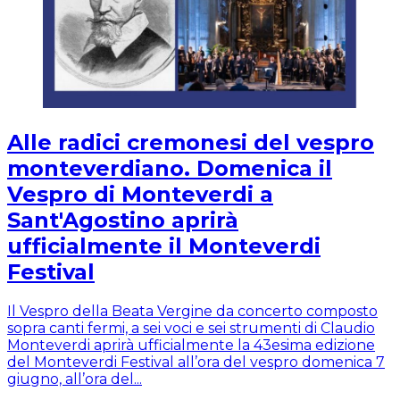
Alle radici cremonesi del vespro
monteverdiano. Domenica il
Vespro di Monteverdi a
Sant'Agostino aprirà
ufficialmente il Monteverdi
Festival
Il Vespro della Beata Vergine da concerto composto
sopra canti fermi, a sei voci e sei strumenti di Claudio
Monteverdi aprirà ufficialmente la 43esima edizione
del Monteverdi Festival all’ora del vespro domenica 7
giugno, all’ora del...