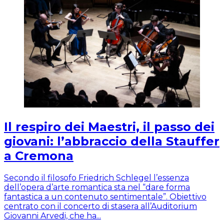
Il respiro dei Maestri, il passo dei
giovani: l’abbraccio della Stauffer
a Cremona
Secondo il filosofo Friedrich Schlegel l’essenza
dell’opera d’arte romantica sta nel “dare forma
fantastica a un contenuto sentimentale”. Obiettivo
centrato con il concerto di stasera all’Auditorium
Giovanni Arvedi, che ha...