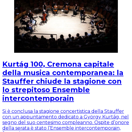
Kurtág 100, Cremona capitale
della musica contemporanea: la
Stauffer chiude la stagione con
lo strepitoso Ensemble
intercontemporain
Si è conclusa la stagione concertistica della Stauffer
con un appuntamento dedicato a György Kurtág, nel
segno del suo centesimo compleanno. Ospite d’onore
della serata è stato l’Ensemble intercontemporain,