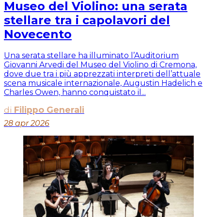
Museo del Violino: una serata
stellare tra i capolavori del
Novecento
Una serata stellare ha illuminato l’Auditorium
Giovanni Arvedi del Museo del Violino di Cremona,
dove due tra i più apprezzati interpreti dell’attuale
scena musicale internazionale, Augustin Hadelich e
Charles Owen, hanno conquistato il...
di
Filippo Generali
28 apr 2026