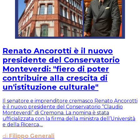
Renato Ancorotti è il nuovo
presidente del Conservatorio
Monteverdi: "fiero di poter
contribuire alla crescita di
un'istituzione culturale"
Il senatore e imprenditore cremasco Renato Ancorotti
è il nuovo presidente del Conservatorio “Claudio
Monteverdi” di Cremona. La nomina è stata
ufficializzata con la firma della ministra dell’Università
e della Ricerca,...
di
Filippo Generali