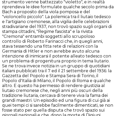
strumento venne battezzato "violetto", e in realtà
riprendeva le idee formulate qualche secolo prima da
Bach a proposito della viola pomposa e del
"violoncello piccolo". La polemica tra il liutaio tedesco
e l'artigiano cremonese, alla vigilia delle celebrazioni
stradivariane del 1937, non trovò spazio sugli organi di
stampa cittadini, "Regime fascista" e la rivista
"Cremona" entrambi soggetti allo scrupoloso
controllo di Roberto Farinacci che, in quegli anni,
stava tessendo una fitta rete di relazioni con la
Germania di Hitler e non avrebbe avuto alcuna
intenzione di inimicarsi il potente alleato tedesco con
un problema di progenitura proprio in tema liutario.
Se ne trova invece notizia in un gruppo di quotidiani
italiani pubblicati tra il 7 ed il 21 settembre del 1936: la
Gazzetta del Popolo e Stampa Sera di Torino, il
Popolo d'Italia di Milano, il Popolo di Roma e qualche
altro. E questo ha permesso di rendere giustizia al
liutaio cremonese che, negli anni più oscuri della
tradizione liutaria, cercava di tenere viva la fama dei
grandi maestri. Un episodio ed una figura di cui già ai
quei tempi ci si sarebbe facilmente dimenticati, se non
fosse stato per quella disputa che trovò spazio sui
giornali nazionali e che, dopo la morte di Digiuni