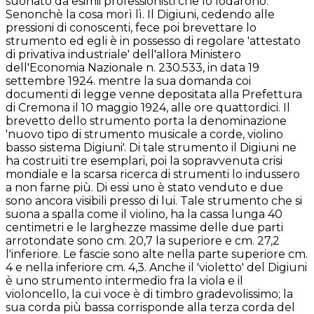
suonato da esimii professionisti che lo lodarono.
Senonchè la cosa morì lì. Il Digiuni, cedendo alle
pressioni di conoscenti, fece poi brevettare lo
strumento ed egli è in possesso di regolare 'attestato
di privativa industriale' dell'allora Ministero
dell'Economia Nazionale n. 230.533, in data 19
settembre 1924. mentre la sua domanda coi
documenti di legge venne depositata alla Prefettura
di Cremona il 10 maggio 1924, alle ore quattordici. Il
brevetto dello strumento porta la denominazione
'nuovo tipo di strumento musicale a corde, violino
basso sistema Digiuni'. Di tale strumento il Digiuni ne
ha costruiti tre esemplari, poi la sopravvenuta crisi
mondiale e la scarsa ricerca di strumenti lo indussero
a non farne più. Di essi uno è stato venduto e due
sono ancora visibili presso di lui. Tale strumento che si
suona a spalla come il violino, ha la cassa lunga 40
centimetri e le larghezze massime delle due parti
arrotondate sono cm. 20,7 la superiore e cm. 27,2
l'inferiore. Le fascie sono alte nella parte superiore cm.
4 e nella inferiore cm. 4,3. Anche il 'violetto' del Digiuni
è uno strumento intermedio fra la viola e il
violoncello, la cui voce è di timbro gradevolissimo; la
sua corda più bassa corrisponde alla terza corda del