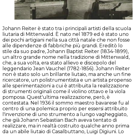
Johann Reiter è stato tra i principali artisti della scuola
liutaria di Mittenwald. È nato nel 1879 ed è stato uno
dei pochi artigiani nella sua città natale che non fosse
alle dipendenze di fabbriche più grandi. Ereditò lo
stile da suo padre, Johann Baptist Reiter (1834-1899),
un altro grande nome nella tradizione di Mittenwald,
che, a sua volta, era stato allievo e discepolo del
leggendario Jean Vauchel (1782-1856). Johann Reiter
non è stato solo un brillante liutaio, ma anche un fine
ricercatore, un polistrumentista e un artista propenso
alle sperimentazioni a cui è attribuita la realizzazione
di strumenti originali come il violino ottavo e la viola
pomposa. Quest'ultima realizzazione, però, è
contestata. Nel 1936 il sommo maestro bavarese fu al
centro di una polemica proprio per essersi attribuito
l'invenzione di uno strumento a lungo vagheggiato,
che già Johann Sebastian Bach aveva tentato di
realizzare, ma in realtà costruito qualche anno prima
da un abile liutaio di Casalbuttano, Luigi Digiuni. Lo