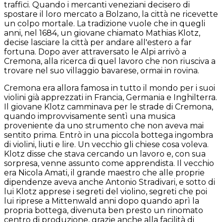
traffici. Quando i mercanti veneziani decisero di
spostare il loro mercato a Bolzano, la città ne ricevette
un colpo mortale. La tradizione vuole che in quegli
anni, nel 1684, un giovane chiamato Mathias Klotz,
decise lasciare la città per andare all'estero a far
fortuna. Dopo aver attraversato le Alpi arrivò a
Cremona, alla ricerca di quel lavoro che non riusciva a
trovare nel suo villaggio bavarese, ormai in rovina.
Cremona era allora famosa in tutto il mondo per i suoi
violini già apprezzati in Francia, Germania e Inghilterra.
Il giovane Klotz camminava per le strade di Cremona,
quando improvvisamente sentì una musica
proveniente da uno strumento che non aveva mai
sentito prima. Entrò in una piccola bottega ingombra
di violini, liuti e lire. Un vecchio gli chiese cosa voleva.
Klotz disse che stava cercando un lavoro e, con sua
sorpresa, venne assunto come apprendista. Il vecchio
era Nicola Amati, il grande maestro che alle proprie
dipendenze aveva anche Antonio Stradivari, e sotto di
lui Klotz apprese i segreti del violino, segreti che poi
lui riprese a Mittenwald anni dopo quando aprì la
propria bottega, divenuta ben presto un rinomato
centro di produzione, grazie anche alla facilità di