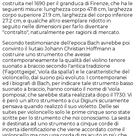
costruita nel 1690 per il granduca di Firenze, che ha le
seguenti misure: lunghezza corpo 47.8 cm, larghezza
corpo superiore 21.9 cm, larghezza del corpo inferiore
27.2 cm, e qualche altro esemplare ridotto in
seguito nelle dimensioni per farlo diventare
"contralto", naturalmente per ragioni di mercato.
Secondo testimonianze dell'epoca Bach avrebbe poi
convinto il liutaio Johann Christian Hoffmann a
costruire uno strumento che avesse
contemporaneamente la qualità del violino tenore
suonato a braccio secondo l'antica tradizione
('Fagottgeige', 'viola da spalla') e le caratteristiche del
violoncello, dal suono più evoluto. I contemporanei
ed i biografi di Bach, per indicare tale strumento basso
suonato a braccio, hanno coniato il nome di 'viola
pomposa', che sarebbe stata realizzata dopo il 1730. Vi
è però un altro strumento a cui Digiuni sicuramente
pensava quando realizzò il suo violetto. Delle sei
suites per violoncello solo le prime cinque sono state
scritte per lo strumento che noi conosciamo. La sesta
è destinata ad uno strumento a cinque corde di
incerta identificazione che viene accordato come il
violoncello ma con una corda di mi acuto in più che