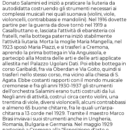
Donato Salamini ed iniziò a praticare la liuteria da
autodidatta costruendo gli strumenti necessari ai
complessi musicali nei quali suonava (violini, viole,
violoncelli, contrabbassi e mandolini). Nel 1916 dovette
partire per la guerra da dove tornò nel 1919 a
Casalbuttano e, lasciata l'attività di ebanisteria coi
fratelli, nella bottega paterna iniziò stabilmente
l'attività liutaria. Morta la moglie Maria Mangella, nel
1923 sposò Maria Piazzi, e si trasferì a Cremona,
aprendo la prima bottega in Via Anguissola, e
partecipò alla Mostra delle arti e delle arti applicate
allestita nel Palazzo Ugolani Dati. Poi ebbe bottega in
corso Garibaldi, fra via Oberdan e Via Goito, quindi si
trasferì nello stesso corso, ma vicino alla chiesa di S.
Agata. Ebbe costanti rapporti con il mondo musicale
cremonese e fra gli anni 1930-1937 gli strumenti
dell'orchestra Salamini erano tutti costruiti da lui.
Negli anni di attività, costruì circa cento violini, una
trentina di viole, diversi violoncelli, alcuni contrabbassi
e almeno 65 buone chitarre, fra le quali un'arpa-
chitarra a 13 corde nel 1929. Tramite il maestro Marco
Brasi inviava i suoi strumenti anche in Ungheria,
Romania, Bulgaria e Germania. Nel maggio 1929
partecipò a Cremona alla "Esposizione d'arte e