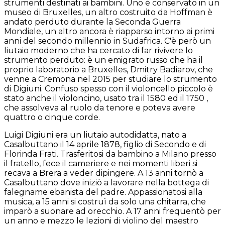
strumenti destinati ai bambini. Uno è conservato in un
museo di Bruxelles, un altro costruito da Hoffman è
andato perduto durante la Seconda Guerra
Mondiale, un altro ancora è riapparso intorno ai primi
anni del secondo millennio in Sudafrica. C'è però un
liutaio moderno che ha cercato di far rivivere lo
strumento perduto: è un emigrato russo che ha il
proprio laboratorio a Bruxelles, Dmitry Badiarov, che
venne a Cremona nel 2015 per studiare lo strumento
di Digiuni. Confuso spesso con il violoncello piccolo è
stato anche il violoncino, usato tra il 1580 ed il 1750 ,
che assolveva al ruolo da tenore e poteva avere
quattro o cinque corde.
Luigi Digiuni era un liutaio autodidatta, nato a
Casalbuttano il 14 aprile 1878, figlio di Secondo e di
Florinda Frati. Trasferitosi da bambino a Milano presso
il fratello, fece il cameriere e nei momenti liberi si
recava a Brera a veder dipingere. A 13 anni tornò a
Casalbuttano dove iniziò a lavorare nella bottega di
falegname ebanista del padre. Appassionatosi alla
musica, a 15 anni si costruì da solo una chitarra, che
imparò a suonare ad orecchio. A 17 anni frequentò per
un anno e mezzo le lezioni di violino del maestro