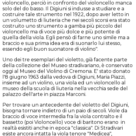
violoncello, perciò in confronto del violoncello manca
solo del do basso. Il Digiuni si indusse a studiare e a
costruire tale strumento nel 1922, dopo aver letto in
un volumetto di liuteria che nei secoli scorsi era stato
costruito uno strumento a gamba più piccolo del
violoncello ma di voce più dolce e più potente di
quella della viola. Egli pensò di farne uno simile ma a
braccio e sua prima idea era di suonarlo lui stesso,
essendo egli buon suonatore di violino".
Uno dei tre esemplari del violetto, già facente parte
della collezione del Museo stradivariano, è conservato
oggi al Museo del Violino di Cremona. E' stato donato
l'8 giugno 1963 dalla vedova di Digiuni, Maria Piazzi,
insieme ad un violino, una viola ed un violoncello al
museo della scuola di liuteria nella vecchia sede del
palazzo dell'arte in piazza Marconi.
Per trovare un antecedente del violetto del Digiuni,
bisogna tornare indietro di un paio di secoli. Viole da
braccio di voce intermedia fra la viola contralto e il
bassetto (poi Violoncello) voce di baritono erano in
realtà esistiti anche in epoca "classica". Di Stradivari
esiste ancora intatta la viola tenore "Medicea",