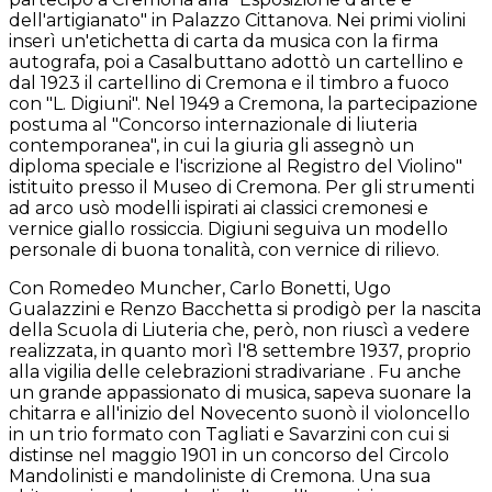
dell'artigianato" in Palazzo Cittanova. Nei primi violini
inserì un'etichetta di carta da musica con la firma
autografa, poi a Casalbuttano adottò un cartellino e
dal 1923 il cartellino di Cremona e il timbro a fuoco
con "L. Digiuni". Nel 1949 a Cremona, la partecipazione
postuma al "Concorso internazionale di liuteria
contemporanea", in cui la giuria gli assegnò un
diploma speciale e l'iscrizione al Registro del Violino"
istituito presso il Museo di Cremona. Per gli strumenti
ad arco usò modelli ispirati ai classici cremonesi e
vernice giallo rossiccia. Digiuni seguiva un modello
personale di buona tonalità, con vernice di rilievo.
Con Romedeo Muncher, Carlo Bonetti, Ugo
Gualazzini e Renzo Bacchetta si prodigò per la nascita
della Scuola di Liuteria che, però, non riuscì a vedere
realizzata, in quanto morì l'8 settembre 1937, proprio
alla vigilia delle celebrazioni stradivariane . Fu anche
un grande appassionato di musica, sapeva suonare la
chitarra e all'inizio del Novecento suonò il violoncello
in un trio formato con Tagliati e Savarzini con cui si
distinse nel maggio 1901 in un concorso del Circolo
Mandolinisti e mandoliniste di Cremona. Una sua