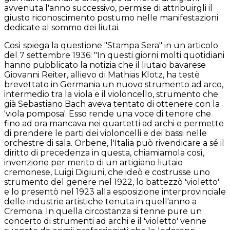
avvenuta l'anno successivo, permise di attribuirgli il
giusto riconoscimento postumo nelle manifestazioni
dedicate al sommo dei liutai.
Così spiega la questione "Stampa Sera" in un articolo
del 7 settembre 1936: "In questi giorni molti quotidiani
hanno pubblicato la notizia che il liutaio bavarese
Giovanni Reiter, allievo di Mathias Klotz, ha testè
brevettato in Germania un nuovo strumento ad arco,
intermedio tra la viola e il violoncello, strumento che
già Sebastiano Bach aveva tentato di ottenere con la
'viola pomposa'. Esso rende una voce di tenore che
fino ad ora mancava nei quartetti ad archi e permette
di prendere le parti dei violoncelli e dei bassi nelle
orchestre di sala. Orbene, l'Italia può rivendicare a sé il
diritto di precedenza in questa, chiamiamola così,
invenzione per merito di un artigiano liutaio
cremonese, Luigi Digiuni, che ideò e costrusse uno
strumento del genere nel 1922, lo battezzò 'violetto'
e lo presentò nel 1923 alla esposizione interprovinciale
delle industrie artistiche tenuta in quell'anno a
Cremona. In quella circostanza si tenne pure un
concerto di strumenti ad archi e il 'violetto' venne