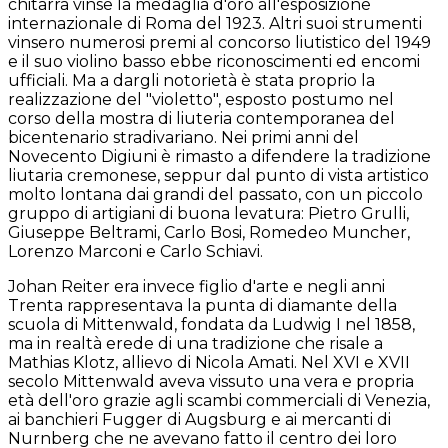
chitarra vinse la medaglia d'oro all'esposizione
internazionale di Roma del 1923. Altri suoi strumenti
vinsero numerosi premi al concorso liutistico del 1949
e il suo violino basso ebbe riconoscimenti ed encomi
ufficiali. Ma a dargli notorietà è stata proprio la
realizzazione del "violetto", esposto postumo nel
corso della mostra di liuteria contemporanea del
bicentenario stradivariano. Nei primi anni del
Novecento Digiuni è rimasto a difendere la tradizione
liutaria cremonese, seppur dal punto di vista artistico
molto lontana dai grandi del passato, con un piccolo
gruppo di artigiani di buona levatura: Pietro Grulli,
Giuseppe Beltrami, Carlo Bosi, Romedeo Muncher,
Lorenzo Marconi e Carlo Schiavi.
Johan Reiter era invece figlio d'arte e negli anni
Trenta rappresentava la punta di diamante della
scuola di Mittenwald, fondata da Ludwig I nel 1858,
ma in realtà erede di una tradizione che risale a
Mathias Klotz, allievo di Nicola Amati. Nel XVI e XVII
secolo Mittenwald aveva vissuto una vera e propria
età dell'oro grazie agli scambi commerciali di Venezia,
ai banchieri Fugger di Augsburg e ai mercanti di
Nurnberg che ne avevano fatto il centro dei loro