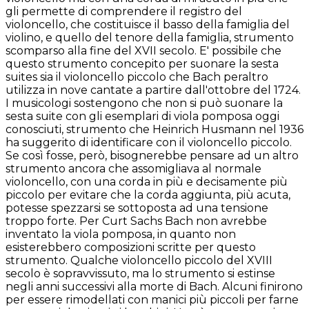
gli permette di comprendere il registro del
violoncello, che costituisce il basso della famiglia del
violino, e quello del tenore della famiglia, strumento
scomparso alla fine del XVII secolo. E' possibile che
questo strumento concepito per suonare la sesta
suites sia il violoncello piccolo che Bach peraltro
utilizza in nove cantate a partire dall'ottobre del 1724.
I musicologi sostengono che non si può suonare la
sesta suite con gli esemplari di viola pomposa oggi
conosciuti, strumento che Heinrich Husmann nel 1936
ha suggerito di identificare con il violoncello piccolo.
Se così fosse, però, bisognerebbe pensare ad un altro
strumento ancora che assomigliava al normale
violoncello, con una corda in più e decisamente più
piccolo per evitare che la corda aggiunta, più acuta,
potesse spezzarsi se sottoposta ad una tensione
troppo forte. Per Curt Sachs Bach non avrebbe
inventato la viola pomposa, in quanto non
esisterebbero composizioni scritte per questo
strumento. Qualche violoncello piccolo del XVIII
secolo è sopravvissuto, ma lo strumento si estinse
negli anni successivi alla morte di Bach. Alcuni finirono
per essere rimodellati con manici più piccoli per farne