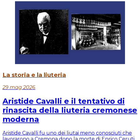
La storia e la liuteria
29 mag 2026
Aristide Cavalli e il tentativo di
rinascita della liuteria cremonese
moderna
Aristide Cavalli fu uno dei liutai meno conosciuti che
lavorarono a Cremona dopo la morte di Enrico Ceruti,