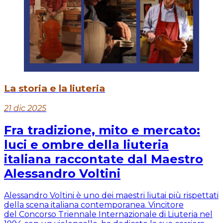
La storia e la liuteria
21 dic 2025
Fra tradizione, mito e mercato:
luci e ombre della liuteria
italiana raccontate dal Maestro
Alessandro Voltini
Alessandro Voltini è uno dei maestri liutai più rispettati
della scena italiana contemporanea. Vincitore
del Concorso Triennale Internazionale di Liuteria nel