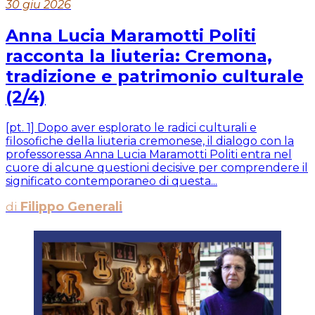
30 giu 2026
Anna Lucia Maramotti Politi
racconta la liuteria: Cremona,
tradizione e patrimonio culturale
(2/4)
[pt. 1] Dopo aver esplorato le radici culturali e
filosofiche della liuteria cremonese, il dialogo con la
professoressa Anna Lucia Maramotti Politi entra nel
cuore di alcune questioni decisive per comprendere il
significato contemporaneo di questa...
di
Filippo Generali