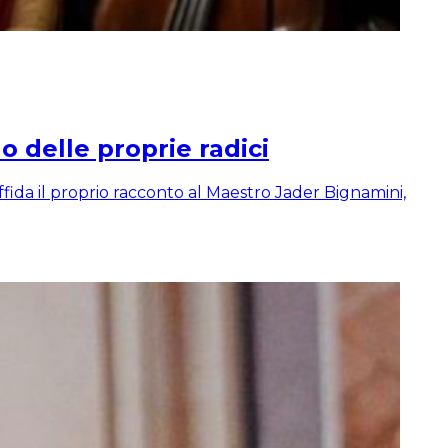
o delle proprie radici
ffida il proprio racconto al Maestro Jader Bignamini,