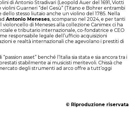
lini di Antonio Stradivari (Leopold Auer del 1691, Viotti
ue violini Guarneri “del Gesù” (Titano e Bohrer entrambi
e dello stesso liutaio anche un violino del 1785. Nella
 ad
Antonio Meneses
, scomparso nel 2024, e per tanti
l violoncello di Meneses alla collezione Canimex ci ha
rciale e tributario internazionale, co-fondatrice e CEO
e responsabile legale dell’ufficio acquisizioni
ioni e realtà internazionali che agevolano i prestiti di
passion asset” benché l’Italia sia stata e sia ancora tra i
estati stabilmente ai musicisti meritevoli. Chissà che
 mercato degli strumenti ad arco offre a tutt’oggi
© Riproduzione riservata