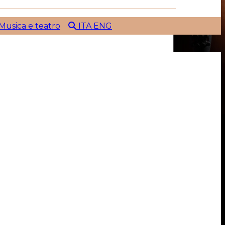
Musica e teatro
ITA
ENG