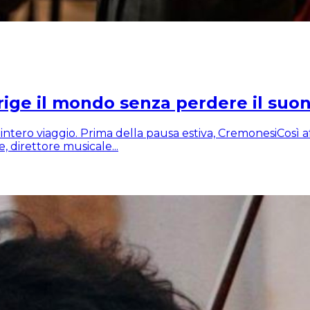
rige il mondo senza perdere il suon
intero viaggio. Prima della pausa estiva, CremonesiCosì a
, direttore musicale...