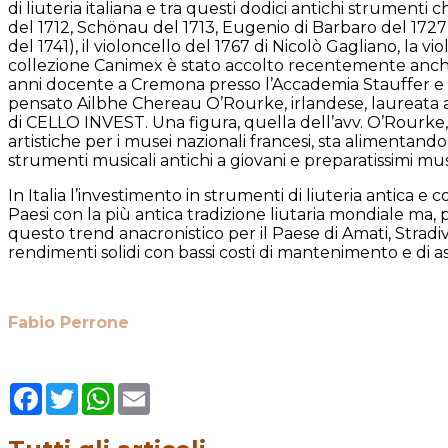
di liuteria italiana e tra questi dodici antichi strumenti
del 1712, Schönau del 1713, Eugenio di Barbaro del 1727)
del 1741), il violoncello del 1767 di Nicolò Gagliano, la 
collezione Canimex è stato accolto recentemente anche 
anni docente a Cremona presso l’Accademia Stauffer e a B
pensato Ailbhe Chereau O’Rourke, irlandese, laureata al
di CELLO INVEST. Una figura, quella dell’avv. O’Rourke,
artistiche per i musei nazionali francesi, sta alimentand
strumenti musicali antichi a giovani e preparatissimi musi
In Italia l’investimento in strumenti di liuteria antica e 
Paesi con la più antica tradizione liutaria mondiale ma,
questo trend anacronistico per il Paese di Amati, Stradi
rendimenti solidi con bassi costi di mantenimento e di a
Fabio Perrone
Facebook
Twitter
WhatsApp
Email