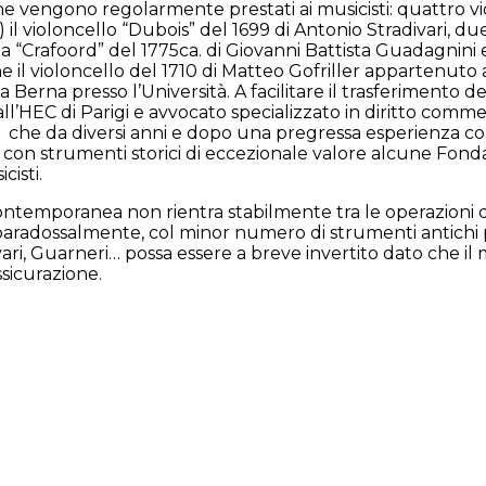
 che vengono regolarmente prestati ai musicisti: quattro vio
 il violoncello “Dubois” del 1699 di Antonio Stradivari, d
viola “Crafoord” del 1775ca. di Giovanni Battista Guadagnini 
il violoncello del 1710 di Matteo Gofriller appartenuto
erna presso l’Università. A facilitare il trasferimento de
l’HEC di Parigi e avvocato specializzato in diritto comme
 che da diversi anni e dopo una pregressa esperienza com
o con strumenti storici di eccezionale valore alcune Fondaz
cisti.
contemporanea non rientra stabilmente tra le operazioni di “
 paradossalmente, col minor numero di strumenti antichi pr
vari, Guarneri… possa essere a breve invertito dato che il
ssicurazione.