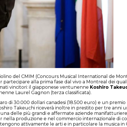
l violino del CMIM (Concours Musical International de Mont
er partecipare alla prima fase dal vivo a Montreal dei quali
clamati vincitori: il giapponese ventunenne
Koshiro Takeu
nenne Laurel Gagnon (terza classificata).
aro di 30.000 dollari canadesi (18.500 euro) e un premio p
Koshiro Takeuchi riceverà inoltre in prestito per tre anni
è una delle più grandi e affermate aziende manifatturie
 nella produzione e nel commercio internazionale di compo
stengono attivamente le arti e in particolare la musica i