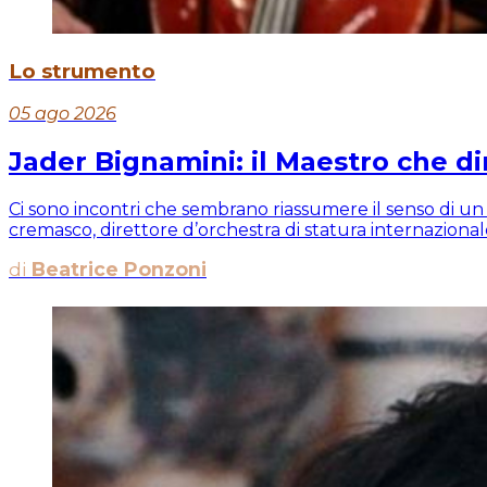
Lo strumento
05 ago 2026
Jader Bignamini: il Maestro che di
Ci sono incontri che sembrano riassumere il senso di un 
cremasco, direttore d’orchestra di statura internazionale
di
Beatrice Ponzoni