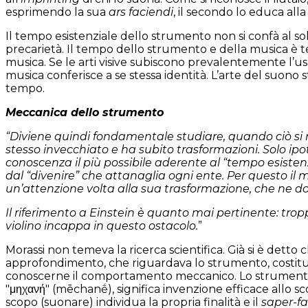
esprimendo la sua
ars faciendi
, il secondo lo educa alla
Il tempo esistenziale dello strumento non si confà al s
precarietà. Il tempo dello strumento e della musica è 
musica. Se le arti visive subiscono prevalentemente l’u
musica conferisce a se stessa identità. L’arte del suono
tempo.
Meccanica dello strumento
“Diviene quindi fondamentale studiare, quando ciò si re
stesso invecchiato e ha subito trasformazioni. Solo i
conoscenza il più possibile aderente al “tempo esistenza
dal “divenire” che attanaglia ogni ente. Per questo i
un’attenzione volta alla sua trasformazione, che ne 
Il riferimento a Einstein è quanto mai pertinente: trop
violino incappa in questo ostacolo.
”
Morassi non temeva la ricerca scientifica. Già si è detto
approfondimento, che riguardava lo strumento, costitui
conoscerne il comportamento meccanico. Lo strumento m
"μηχανή" (mēchanḗ), significa invenzione efficace allo s
scopo (suonare) individua la propria finalità e il
saper-fa