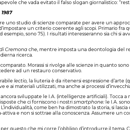
vole che vada evitato il falso slogan giornalistico: “resti
 1987
e uno studio di scienze comparate per avere un approccio
’impostare un criterio coerente agli scopi. Primario fra q
d esempio, sono 75). I risultati interesseranno sia chi si av
 di Cremona
che, mentre imposta una deontologia del re
dierna ricerca.
omparato. Morassi si rivolge alle scienze in quanto son
ocedere ad un restauro conservativo.
rabile
lectio,
la liuteria è da ritenersi espressione d’arte 
 e ai materiali utilizzati, ma anche ai processi d’invecch
ncora sviluppate le I.A. (intelligenze artificiali). Tocca 
isposte che ci forniscono i nostri
smartphone:
le I.A. so
. L’individualità, come ben ha dimostrato la storia, si las
attiva e non si sottrae alla conoscenza. Assumere un
è per questo che mi corre l’obbligo d’introdurre il tema.