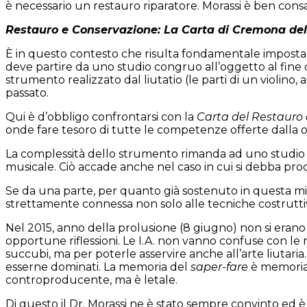
è necessario un restauro riparatore. Morassi è ben consape
Restauro e Conservazione: La Carta di Cremona del
È in questo contesto che risulta fondamentale impostar
deve partire da uno studio congruo all’oggetto al fine d
strumento realizzato dal liutatio (le parti di un violino, a
passato.
Qui è d’obbligo confrontarsi con la
Carta del Restauro
onde fare tesoro di tutte le competenze offerte dalla o
La complessità dello strumento rimanda ad uno studio c
musicale. Ciò accade anche nel caso in cui si debba pr
Se da una parte, per quanto già sostenuto in questa mi
strettamente connessa non solo alle tecniche costruttive
Nel 2015, anno della prolusione (8 giugno) non si erano a
opportune riflessioni. Le I.A. non vanno confuse con le r
succubi, ma per poterle asservire anche all’arte liutaria
esserne dominati. La memoria del
saper-fare
è memoria-
controproducente, ma è letale.
Di questo il Dr. Morassi ne è stato sempre convinto ed 