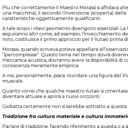
Più che correttamente il Maestro Morassi si affidava al
una macchina), il secondo l’invenzione (scoperta) delle 
caratteristiche oggettivamente qualificanti.
A tale scopo i rilievi geometrici divengono essenziali. L
seguiranno altri come, ad esempio, l’invecchiamento dei 
noto, costituisce il primo approccio per il liutaio prima 
Morassi, quando scriveva poteva appellarsi all’osservazio
“ipercomplesse”. Questo tema nel tempo dovrà divenire s
meccanica acustica, dovranno avere la disponibilità d
conoscenza meramente empirica.
A me, personalmente, piace ricordare una figura del XVI
musicale.
Quanto vorrei che qualche maestro liutaio si cimentasse 
diventare attuale e aprirsi a nuovi orizzonti.
Giobatta certamente non si sarebbe sottratto a questa s
Tradizione fra cultura materiale e cultura immateri
Parlare di tradizione, facendo riferimento a questa o a q