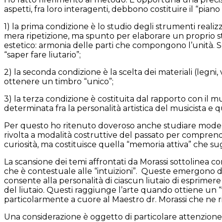
aspetti, fra loro interagenti, debbono costituire il “pian
1) la prima condizione è lo studio degli strumenti realizz
mera ripetizione, ma spunto per elaborare un proprio sti
estetico: armonia delle parti che compongono l’unità. Se
“saper fare liutario”;
2) la seconda condizione è la scelta dei materiali (legn
ottenere un timbro “unico”;
3) la terza condizione è costituita dal rapporto con il m
determinata fra la personalità artistica del musicista e qu
Per questo ho ritenuto doveroso anche studiare modelli d
rivolta a modalità costruttive del passato per comprende
curiosità, ma costituisce quella “memoria attiva” che su
La scansione dei temi affrontati da Morassi sottolinea c
che è contestuale alle “intuizioni”.
Queste emergono d
consente alla personalità di ciascun liutaio di esprimere 
del liutaio. Questi raggiunge l’arte quando ottiene un 
particolarmente a cuore al Maestro dr. Morassi che ne rico
Una considerazione è oggetto di particolare attenzione