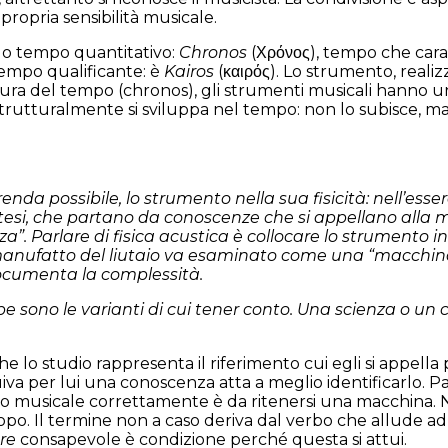
 propria sensibilità musicale.
olo tempo quantitativo:
Chronos
(Χρόνος), tempo che carat
tempo qualificante: è
Kairos
(καιρός). Lo strumento, realiz
sura del tempo (chronos), gli strumenti musicali hanno un
 strutturalmente si sviluppa nel tempo: non lo subisce, m
nda possibile, lo strumento nella sua fisicità: nell’ess
potesi, che partano da conoscenze che si appellano all
”. Parlare di fisica acustica è collocare lo strumento in 
l manufatto del liutaio va esaminato come una “macchin
documenta la complessità.
pe sono le varianti di cui tener conto. Una scienza o un 
 che lo studio rappresenta il riferimento cui egli si appe
va per lui una conoscenza atta a meglio identificarlo. 
usicale correttamente è da ritenersi una macchina. Non
copo. Il termine non a caso deriva dal verbo che allude a
re
consapevole è condizione perché questa si attui.