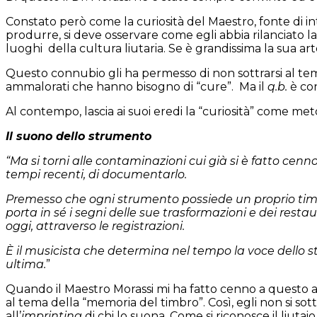
Constato però come la curiosità del Maestro, fonte di i
produrre, si deve osservare come egli abbia rilanciato l
luoghi
della cultura liutaria. Se è grandissima la sua a
Questo connubio gli ha permesso di non sottrarsi al t
ammalorati che hanno bisogno di “cure”.
Ma il
q.b.
è co
Al contempo, lascia ai suoi eredi la “curiosità” come me
Il suono dello strumento
“Ma si torni alle contaminazioni cui già si è fatto cenn
tempi recenti, di documentarlo.
Premesso che ogni strumento possiede un proprio timbr
porta in sé i segni delle sue trasformazioni e dei resta
oggi, attraverso le registrazioni.
È il musicista che determina nel tempo la voce dello s
ultima.
”
Quando il Maestro Morassi mi ha fatto cenno a questo a
al tema della “memoria del timbro”. Così, egli non si so
all’
imprinting
di chi lo suona. Come si riconosce il liutai