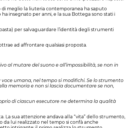
to di meglio la liuteria contemporanea ha saputo
 ha insegnato per anni, e la sua Bottega sono stati i
asta) per salvaguardare l’identità degli strumenti
ottrae ad affrontare qualsiasi proposta.
vo al mutare del suono e all’impossibilità, se non in
a voce umana, nel tempo si modifichi. Se lo strumento
rae alla memoria e non si lascia documentare se non,
roprio di ciascun esecutore ne determina la qualità
. La sua attenzione andava alla “vita” dello strumento,
to da lui realizzato nel tempo si confà anche
spetto intrigante: il primo realizza lo strumento