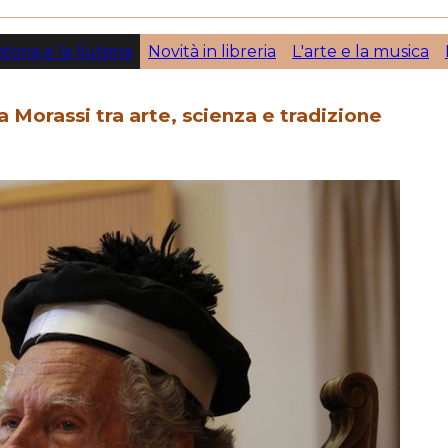
storia e la liuteria
Novità in libreria
L'arte e la musica
a Morassi tra arte, scienza e tradizione