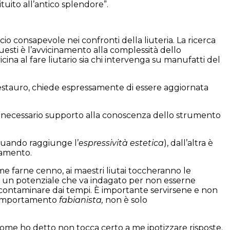
tuito all’antico splendore”.
 consapevole nei confronti della liuteria. La ricerca
uesti è l’avvicinamento alla complessità dello
vicina al fare liutario sia chi intervenga su manufatti del
stauro, chiede espressamente di essere aggiornata
o necessario supporto alla conoscenza dello strumento
(quando raggiunge l’
espressività estetica
), dall’altra è
iamento.
a me farne cenno, ai maestri liutai toccheranno le
no un potenziale che va indagato per non esserne
cia contaminare dai tempi. È importante servirsene e non
 comportamento
fabianista,
non è solo
 Come ho detto non tocca certo a me ipotizzare risposte.