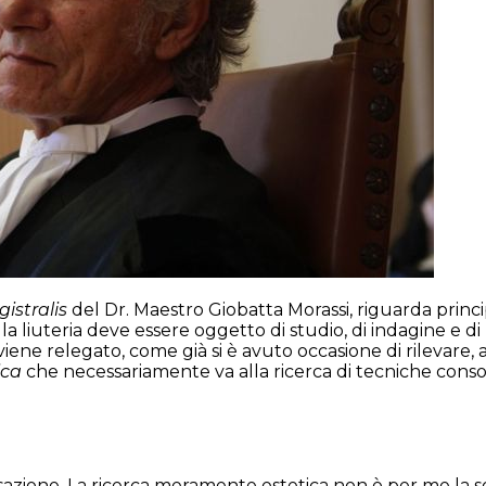
istralis
del Dr. Maestro Giobatta Morassi, riguarda princi
la liuteria deve essere oggetto di studio, di indagine e d
iene relegato, come già si è avuto occasione di rilevare, a
tica
che necessariamente va alla ricerca di tecniche conson
azione. La ricerca meramente estetica non è per me la so