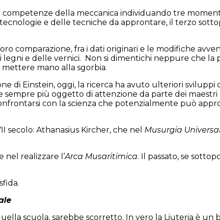
le competenze della meccanica individuando tre momenti. 
tecnologie e delle tecniche da approntare, il terzo sotto
a loro comparazione, fra i dati originari e le modifiche a
legni e delle vernici.
Non si dimentichi neppure che la 
di mettere mano alla sgorbia.
ne di Einstein, oggi, la ricerca ha avuto ulteriori svilup
empre più oggetto di attenzione da parte dei maestri liut
i confrontarsi con la scienza che potenzialmente può ap
I secolo: Athanasius Kircher, che nel
Musurgia Universal
nel realizzare l’
Arca Musaritimica
. Il passato, se sott
fida.
ale
uella scuola, sarebbe scorretto. In vero la Liuteria è un 