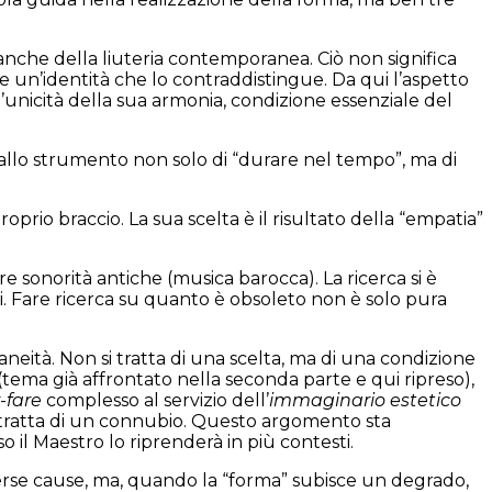
a anche della liuteria contemporanea. Ciò non significa
de un’identità che lo contraddistingue. Da qui l’aspetto
’unicità della sua armonia, condizione essenziale del
o allo strumento non solo di “durare nel tempo”, ma di
prio braccio. La sua scelta è il risultato della “empatia”
e sonorità antiche (musica barocca). La ricerca si è
i. Fare ricerca su quanto è obsoleto non è solo pura
neità. Non si tratta di una scelta, ma di una condizione
ema già affrontato nella seconda parte e qui ripreso),
-fare
complesso al servizio dell’
immaginario
estetico
i tratta di un connubio. Questo argomento sta
o il Maestro lo riprenderà in più contesti.
erse cause, ma, quando la “forma” subisce un degrado,