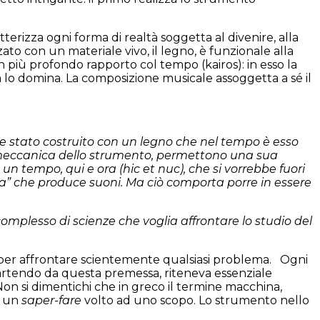
terizza ogni forma di realtà soggetta al divenire, alla
zato con un materiale vivo, il legno, è funzionale alla
 più profondo rapporto col tempo (kairos): in esso la
a lo domina. La composizione musicale assoggetta a sé il
ere stato costruito con un legno che nel tempo è esso
a meccanica dello strumento, permettono una sua
un tempo, qui e ora (hic et nuc), che si vorrebbe fuori
a” che produce suoni. Ma ciò comporta porre in essere
complesso di scienze che voglia affrontare lo studio del
lla per affrontare scientemente qualsiasi problema.
Ogni
Partendo da questa premessa, riteneva essenziale
 si dimentichi che in greco il termine macchina,
d un
saper-fare
volto ad uno scopo. Lo strumento nello