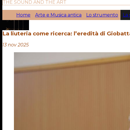
THE SOUND AND THE ART
Home
Arte e Musica antica
Lo strumento
La 
La liuteria come ricerca: l’eredità di Giobatt
13 nov 2025