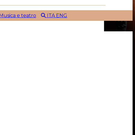
Musica e teatro
ITA
ENG