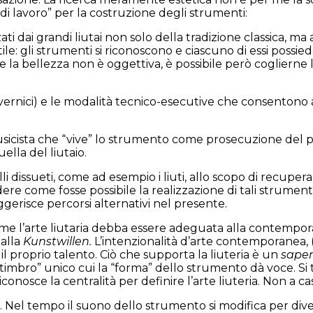
o di lavoro” per la costruzione degli strumenti:
ati dai grandi liutai non solo della tradizione classica, m
le: gli strumenti si riconoscono e ciascuno di essi possie
 la bellezza non è oggettiva, è possibile però coglierne l
i, vernici) e le modalità tecnico-esecutive che consenton
usicista che “vive” lo strumento come prosecuzione del pro
ella del liutaio.
issueti, come ad esempio i liuti, allo scopo di recuperar
re come fosse possibile la realizzazione di tali strument
ggerisce percorsi alternativi nel presente.
ome l’arte liutaria debba essere adeguata alla contempora
alla
Kunstwillen.
L’intenzionalità d’arte
contemporanea, (t
il proprio talento. Ciò che supporta la liuteria è un
saper
“timbro” unico cui la “forma” dello strumento dà voce. S
nosce la centralità per definire l’arte liuteria. Non a cas
. Nel tempo il suono dello strumento si modifica per div