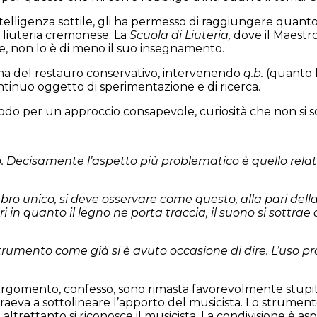
ntelligenza sottile, gli ha permesso di raggiungere quan
a liuteria cremonese. La
Scuola di Liuteria,
dove il Maestro
rte, non lo è di meno il suo insegnamento.
ema del restauro conservativo, intervenendo
q.b.
(quanto b
ntinuo oggetto di sperimentazione e di ricerca.
todo per un approccio consapevole, curiosità che non si s
o. Decisamente l’aspetto più problematico è quello relati
o unico, si deve osservare come questo, alla pari dell
uri in quanto il legno ne porta traccia, il suono si sott
trumento come già si è avuto occasione di dire. L’uso p
rgomento, confesso, sono rimasta favorevolmente stupita
ttraeva a sottolineare l’apporto del musicista. Lo strumen
o, altrettanto si riconosce il musicista. La condivisione è a