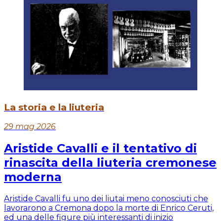
La storia e la liuteria
29 mag 2026
Aristide Cavalli e il tentativo di
rinascita della liuteria cremonese
moderna
Aristide Cavalli fu uno dei liutai meno conosciuti che
lavorarono a Cremona dopo la morte di Enrico Ceruti,
ed una delle figure più interessanti di inizio