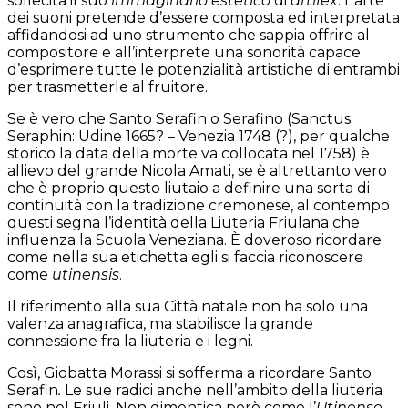
sollecita il suo
immaginario estetico
di
artifex
. L’arte
dei suoni pretende d’essere composta ed interpretata
affidandosi ad uno strumento che sappia offrire al
compositore e all’interprete una sonorità capace
d’esprimere tutte le potenzialità artistiche di entrambi
per trasmetterle al fruitore.
Se è vero che Santo Serafin o Serafino (Sanctus
Seraphin: Udine 1665? – Venezia 1748 (?), per qualche
storico la data della morte va collocata nel 1758) è
allievo del grande Nicola Amati, se è altrettanto vero
che è proprio questo liutaio a definire una sorta di
continuità con la tradizione cremonese, al contempo
questi segna l’identità della Liuteria Friulana che
influenza la Scuola Veneziana. È doveroso ricordare
come nella sua etichetta egli si faccia riconoscere
come
utinensis
.
Il riferimento alla sua Città natale non ha solo una
valenza anagrafica, ma stabilisce la grande
connessione fra la liuteria e i legni.
Così, Giobatta Morassi si sofferma a ricordare Santo
Serafin
.
Le sue radici anche nell’ambito della liuteria
sono nel Friuli. Non dimentica però come l’
Utinense