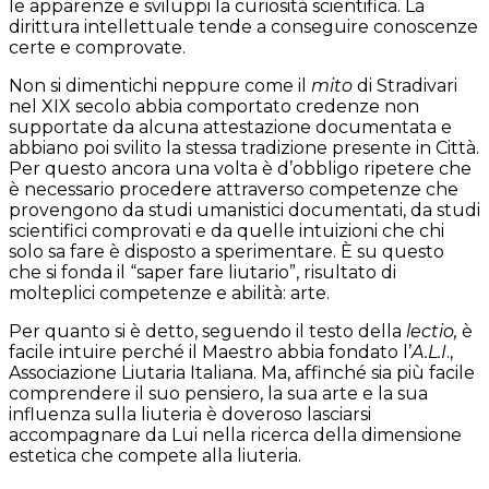
le apparenze e sviluppi la curiosità scientifica. La
dirittura intellettuale tende a conseguire conoscenze
certe e comprovate.
Non si dimentichi neppure come il
mito
di Stradivari
nel XIX secolo abbia comportato credenze non
supportate da alcuna attestazione documentata e
abbiano poi svilito la stessa tradizione presente in Città.
Per questo ancora una volta è d’obbligo ripetere che
è necessario procedere attraverso competenze che
provengono da studi umanistici documentati, da studi
scientifici comprovati e da quelle intuizioni che chi
solo sa fare è disposto a sperimentare. È su questo
che si fonda il “saper fare liutario”, risultato di
molteplici competenze e abilità: arte.
Per quanto si è detto, seguendo il testo della
lectio,
è
facile intuire perché il Maestro abbia fondato l’
A.L.I
.,
Associazione Liutaria Italiana. Ma, affinché sia più facile
comprendere il suo pensiero, la sua arte e la sua
influenza sulla liuteria è doveroso lasciarsi
accompagnare da Lui nella ricerca della dimensione
estetica che compete alla liuteria.