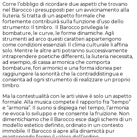
Corre l’obbligo di ricordare due aspetti che trovano
nel Barocco i presupposti per un avvicinamento alla
liuteria. Si tratta di un aspetto formale che
fortemente contribuirà sulla funzione d’uso dello
strumento: Il timbro.
Il Barocco privilegia le
bombature, le curve, le forme dinamiche. Agli
strumenti ad arco questi caratteri appartengono
come condizioni essenziali. Il clima culturale li affina
solo. Mentre le altre arti potranno successivamente
intraprendere poetiche differenti, la liuteria necessita,
ad esempio, di cassa armonica che comporta
bombature, fori armonici e una forma idonea per
raggiungere la sonorità che la contraddistingua e
consenta ad ogni strumento di realizzare un proprio
timbro.
Ma la contestualità con le arti visive è solo un aspetto
formale. Alla musica compete il rapporto fra “tempo”
e “armonia”. Il suono si dispiega nel tempo, l’armonia
ne evoca lo sviluppo e ne consente la fruizione. Non
dimentichiamo che il Barocco esce dagli schemi di un
modello estetico definito, ordinato in un contesto
immobile. Il Barocco si apre alla dinamicità pur
mantenendo fermo il valore dell’ordine.