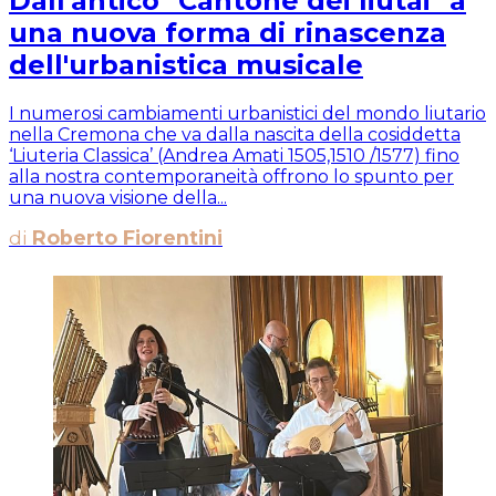
Dall'antico "Cantone dei liutai" a
una nuova forma di rinascenza
dell'urbanistica musicale
I numerosi cambiamenti urbanistici del mondo liutario
nella Cremona che va dalla nascita della cosiddetta
‘Liuteria Classica’ (Andrea Amati 1505,1510 /1577) fino
alla nostra contemporaneità offrono lo spunto per
una nuova visione della...
di
Roberto Fiorentini