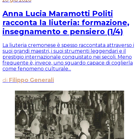
Anna Lucia Maramotti Politi
racconta la liuteria: formazione,
insegnamento e pensiero (1/4)
La liuteria cremonese è spesso raccontata attraverso i
suoi grandi maestri, i suoi strumenti leggendari e il
prestigio internazionale conquistato nei secoli. Meno
frequente è, invece, uno sguardo capace di coglierla
come fenomeno culturale...
di
Filippo Generali