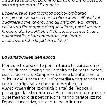
distrutta subito dopo che la Lombardia era passata
sotto il governo del Piemonte.
Ebbene, se la sua facciata gotico-lombarda,
prospicente la piazza che si affacciava sull’insula, il
quartiere dove lavoravano gli artigiani e gli artisti,
costituiva l’immagine del quotidiano, poi all’interno
le opere d’arte del XVII e XVIII secolo consentivano
agli stessi liutai di confrontarsi con forme
accattivanti che la pittura offriva
.”
La Kunstwollen dell’epoca
Morassi è troppo colto per limitarsi a trovare esempi il
cui significato rimanga nell’ambito delle mere ipotesi,
così va ben oltre. Comprende come la liuteria nella
cultura dell’epoca trovi un’immediata corrispondenza
con le arti figurative che rappresentano la
Kunstwollen
(intenzionalità d’arte) dell’epoca. Il
passaggio dal Manierismo al Barocco per proseguire in
quel meandro di poetiche, che hanno caratterizzato
l’epoca successiva, si riscontra nella liuteria.