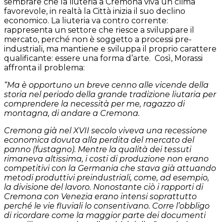
sembrare che la liuteria a Cremona viva un clima
favorevole, in realtà la Città inizia il suo declino
economico. La liuteria va contro corrente:
rappresenta un settore che riesce a sviluppare il
mercato, perché non è soggetto a processi pre-
industriali, ma mantiene e sviluppa il proprio carattere
qualificante: essere una forma d’arte.
Così, Morassi
affronta il problema:
“Ma è opportuno un breve cenno alle vicende della
storia nel periodo della grande tradizione liutaria per
comprendere la necessità per me, ragazzo di
montagna, di andare a Cremona.
Cremona già nel XVII secolo viveva una recessione
economica dovuta alla perdita del mercato del
panno (fustagno). Mentre la qualità dei tessuti
rimaneva altissima, i costi di produzione non erano
competitivi con la Germania che stava già attuando
metodi produttivi preindustriali, come, ad esempio,
la divisione del lavoro. Nonostante ciò i rapporti di
Cremona con Venezia erano intensi soprattutto
perché le vie fluviali lo consentivano. Corre l’obbligo
di ricordare come la maggior parte dei documenti