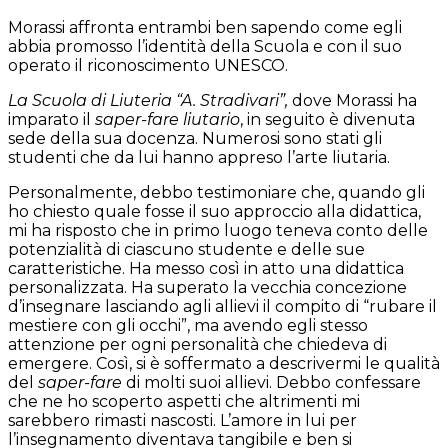
Morassi affronta entrambi ben sapendo come egli
abbia promosso l’identità della Scuola e con il suo
operato il riconoscimento UNESCO.
La Scuola di Liuteria “A. Stradivari”,
dove Morassi ha
imparato il
saper-fare liutario
, in seguito è divenuta
sede della sua docenza. Numerosi sono stati gli
studenti che da lui hanno appreso l’arte liutaria.
Personalmente, debbo testimoniare che, quando gli
ho chiesto quale fosse il suo approccio alla didattica,
mi ha risposto che in primo luogo teneva conto delle
potenzialità di ciascuno studente e delle sue
caratteristiche. Ha messo così in atto una didattica
personalizzata. Ha superato la vecchia concezione
d’insegnare lasciando agli allievi il compito di “rubare il
mestiere con gli occhi”, ma avendo egli stesso
attenzione per ogni personalità che chiedeva di
emergere. Così, si è soffermato a descrivermi le qualità
del
saper-fare
di molti suoi allievi. Debbo confessare
che ne ho scoperto aspetti che altrimenti mi
sarebbero rimasti nascosti. L’amore in lui per
l’insegnamento diventava tangibile e ben si