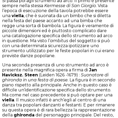
Si passa poi agli strumenti ad arco. Il primo è presente
sempre nella stessa
Kermesse di San Giorgio
. Vista
l’epoca di esecuzione della tavola potrebbe essere
una
viella
, che è suonata da un bimbo che si diletta
nella festa del paese accanto ad una bimba che
regge una sorta di bambola. La figura è veramente di
piccole dimensioni ed è piuttosto complicato dare
una catalogazione specifica dello strumento ad arco
in questione. Ma visto l’
ambitus
del soggetto si può
con una determinata sicurezza ipotizzare uno
strumento utilizzato per le feste popolari in cui erano
previste danze popolane.
Una seconda presenza di uno strumento ad arco è
presente nella magnifica opera a firma di
Jan
Havicksz. Steen
(Leiden 1626 -1679) :
Suonatore di
ghironda in una festa di paese
. La figura è in secondo
piano rispetto alla principale. Anche in questo caso è
difficile un’identificazione specifica dello strumento.
Ma come nel caso precedente si può optare per una
viella
. Il musico infatti è anch’egli al centro di una
danza tra popolani danzanti e festanti. E per rimanere
su questa opera è di rara bellezza la rappresentazione
della
ghironda
del personaggio principale. Del resto,