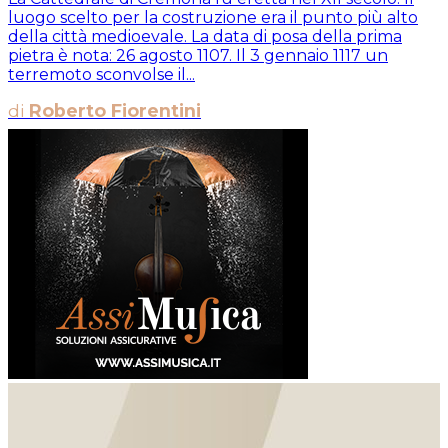
luogo scelto per la costruzione era il punto più alto
della città medioevale. La data di posa della prima
pietra è nota: 26 agosto 1107. Il 3 gennaio 1117 un
terremoto sconvolse il...
di
Roberto Fiorentini