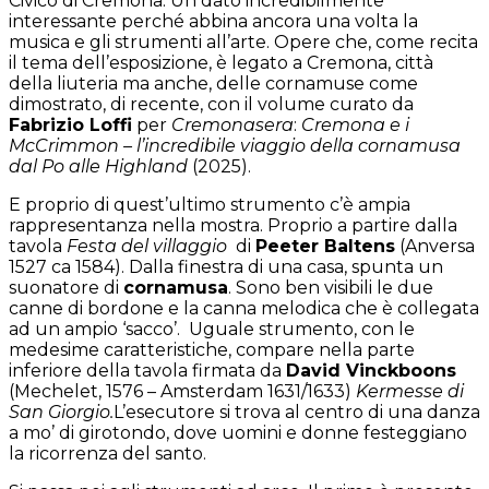
Civico di Cremona. Un dato incredibilmente
interessante perché abbina ancora una volta la
musica e gli strumenti all’arte. Opere che, come recita
il tema dell’esposizione, è legato a Cremona, città
della liuteria ma anche, delle cornamuse come
dimostrato, di recente, con il volume curato da
Fabrizio Loffi
per
Cremonasera
:
Cremona e i
McCrimmon – l’incredibile viaggio della cornamusa
dal Po alle Highland
(2025).
E proprio di quest’ultimo strumento c’è ampia
rappresentanza nella mostra. Proprio a partire dalla
tavola
Festa del villaggio
di
Peeter Baltens
(Anversa
1527 ca 1584). Dalla finestra di una casa, spunta un
suonatore di
cornamusa
. Sono ben visibili le due
canne di bordone e la canna melodica che è collegata
ad un ampio ‘sacco’. Uguale strumento, con le
medesime caratteristiche, compare nella parte
inferiore della tavola firmata da
David Vinckboons
(Mechelet, 1576 – Amsterdam 1631/1633)
Kermesse di
San Giorgio.
L’esecutore si trova al centro di una danza
a mo’ di girotondo, dove uomini e donne festeggiano
la ricorrenza del santo.