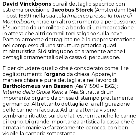
David Vinckboons
cura il dettaglio specifico con
estrema precisione.
Jacobus Storck
(Amsterdam 1641
– post 1639) nella sua tela
Imbarco presso la torre di
Montelbaan
, ritrae un altro strumento a percussione.
E’ suonato da un militare a bordo di un’imbarcazione
in attesa che altri commilitoni salgano sulla nave.
Particolarmente dettagliata ne è la rappresentazione
nel complesso di una struttura pittorica quasi
miniaturistica. Si distinguono chiaramente anche i
dettagli ornamentali della cassa di percussione.
E per chiudere quello che è considerato come il re
degli strumenti: l’
organo
da chiesa. Appare, in
maniera chiara e pure dettagliata nel lavoro di
Bartholomeus van Bassen
(Aia ? 1590 – 1562):
Interno della Grote Kerk
a l’Aia. Si tratta di un
imponente organo da chiesa di stampo prettamente
germanico. Altrettanto dettaglia è la raffigurazione
delle canne in facciata. Ad una attenta visione
sembrano ritratte, sui due lati estremi, anche le canne
di legno. Di grande importanza artistica la cassa che è
ornata in maniera sfarzosamente barocca, con ben
visibile la cantoria sottostante.