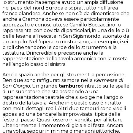
lo strumento ha sempre avuto un’ampia diffusione
nei paesi del nord Europa e soprattutto nell’area
franco olandese. Anche se non c’è da dimenticare che
anche a Cremona doveva essere particolarmente
apprezzato e conosciuto, se Camillo Boccaccino lo
rappresenta, con dovizia di particolari, in una delle più
belle lesene affrescate in San Sigismondo, suonato da
un angelo. Nell’opera in mostra sono, ad esempio, i sei
piroli che tendono le corde dello strumento e la
tastatura. Di incredibile precisione anche la
rappresentazione della tavola armonica con la roseta
nell’angolo basso di sinistra.
Ampio spazio anche per gli strumenti a percussione.
Ben due sono raffigurati sempre nella
Kermesse di
San Giorgio
. Un grande
tamburo
è ritratto sulle spalle
di un suonatore che sta assistendo a una
rappresentazione teatrale che si svolge nell’angolo
destro della tavola. Anche in questo caso è ritratto
con molti dettagli reali. Altri due tamburi sono visibili
appesi ad una bancarella improvvisata; tipica delle
feste di paese. Quasi fossero in vendita per allietare
ulteriormente il momento di gioia e di festa. Ancora
una volta, seppur in minime dimensioni pittoriche,