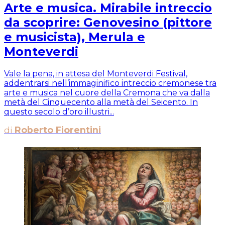
Arte e musica. Mirabile intreccio
da scoprire: Genovesino (pittore
e musicista), Merula e
Monteverdi
Vale la pena, in attesa del Monteverdi Festival,
addentrarsi nell’immaginifico intreccio cremonese tra
arte e musica nel cuore della Cremona che va dalla
metà del Cinquecento alla metà del Seicento. In
questo secolo d’oro illustri...
di
Roberto Fiorentini