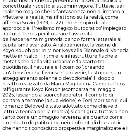
'strana novità' che rappresenta una svolta tecnica o
concettuale rispetto ai sistemi in vigore. Tuttavia, sia il
realismo magico che la fantascienza non si limitano a
riflettere la realtà, ma riflettono sulla realtà, come
afferma Suvin (1979, p. 22). Un esempio di tale
approccio è il 'realismo magico burocratico' impiegato
da Julio Torres per illustrare l'assurdità
dell'esperienza migratoria, dando forma letterale al
capitalismo avanzato. Analogamente, la visione di
Koyo Kouoh per In Minor Keys alla Biennale di Venezia
mette in risalto i 'i ritmi e le infrastrutture fisiche e
metafisiche della vita urbana' e 'lo scarto tra il
quotidiano, il naturale e il cosmico ', creando
un'atmosfera he favorisce 'la rêverie, lo stupore, un
atteggiamento solenne o devozionale'. Il doppio
ritratto realizzato da María Magdalena Campos-Pons
raffigurante Koyo Kouoh (scomparsa nel maggio
2025, lasciando ai suoi collaboratori il compito di
portare a termine la sua visione) e Toni Morrison (il cui
romanzo Beloved è stato adottato come chiave di
lettura teorica per la mostra) si configura tuttavia non
tanto come un omaggio reverenziale quanto come
un tributo di gratitudine nei confronti di due autrici
che hanno riconosciuto prospettive marginalizzate e il