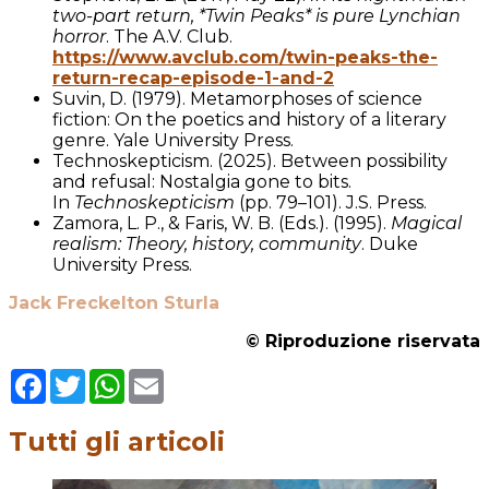
two-part return, *Twin Peaks* is pure Lynchian
horror
. The A.V. Club.
https://www.avclub.com/twin-peaks-the-
return-recap-episode-1-and-2
Suvin, D. (1979). Metamorphoses of science
fiction: On the poetics and history of a literary
genre. Yale University Press.
Technoskepticism. (2025). Between possibility
and refusal: Nostalgia gone to bits.
In
Technoskepticism
(pp. 79–101). J.S. Press.
Zamora, L. P., & Faris, W. B. (Eds.). (1995).
Magical
realism: Theory, history, community
. Duke
University Press.
Jack Freckelton Sturla
© Riproduzione riservata
Facebook
Twitter
WhatsApp
Email
Tutti gli articoli