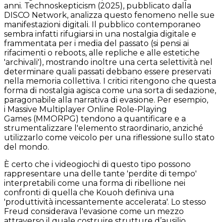
anni. Technoskepticism (2025), pubblicato dalla
DISCO Network, analizza questo fenomeno nelle sue
manifestazioni digitali. Il pubblico contemporaneo
sembra infatti rifugiarsi in una nostalgia digitale e
frammentata per i media del passato (si pensi ai
rifacimenti o reboots, alle repliche e alle estetiche
'archivali'), mostrando inoltre una certa selettività nel
determinare quali passati debbano essere preservati
nella memoria collettiva. I critici ritengono che questa
forma di nostalgia agisca come una sorta di sedazione,
paragonabile alla narrativa di evasione. Per esempio,
i Massive Multiplayer Online Role-Playing
Games (MMORPG) tendono a quantificare e a
strumentalizzare l'elemento straordinario, anziché
utilizzarlo come veicolo per una riflessione sullo stato
del mondo.
È certo che i videogiochi di questo tipo possono
rappresentare una delle tante 'perdite di tempo'
interpretabili come una forma di ribellione nei
confronti di quella che Kouoh definiva una
'produttività incessantemente accelerata'. Lo stesso
Freud considerava l'evasione come un mezzo
attraverso il quale costruire strutture d’ausilio