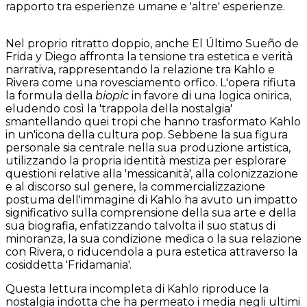
rapporto tra esperienze umane e 'altre' esperienze.
Nel proprio ritratto doppio, anche El Último Sueño de
Frida y Diego affronta la tensione tra estetica e verità
narrativa, rappresentando la relazione tra Kahlo e
Rivera come una rovesciamento orfico. L'opera rifiuta
la formula della
biopic
in favore di una logica onirica,
eludendo così la 'trappola della nostalgia'
smantellando quei tropi che hanno trasformato Kahlo
in un'icona della cultura pop. Sebbene la sua figura
personale sia centrale nella sua produzione artistica,
utilizzando la propria identità mestiza per esplorare
questioni relative alla 'messicanità', alla colonizzazione
e al discorso sul genere, la commercializzazione
postuma dell'immagine di Kahlo ha avuto un impatto
significativo sulla comprensione della sua arte e della
sua biografia, enfatizzando talvolta il suo status di
minoranza, la sua condizione medica o la sua relazione
con Rivera, o riducendola a pura estetica attraverso la
cosiddetta 'Fridamania'.
Questa lettura incompleta di Kahlo riproduce la
nostalgia indotta che ha permeato i media negli ultimi