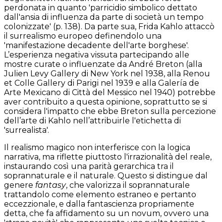
perdonata in quanto 'parricidio simbolico dettato
dall'ansia di influenza da parte di società un tempo
colonizzate' (p. 138). Da parte sua, Frida Kahlo attaccò
il surrealismo europeo definendolo una
'manifestazione decadente dell'arte borghese'.
L’esperienza negativa vissuta partecipando alle
mostre curate o influenzate da André Breton (alla
Julien Levy Gallery di New York nel 1938, alla Renou
et Colle Gallery di Parigi nel 1939 e alla Galería de
Arte Mexicano di Città del Messico nel 1940) potrebbe
aver contribuito a questa opinione, soprattutto se si
considera l'impatto che ebbe Breton sulla percezione
dell’arte di Kahlo nell’attribuirle l'etichetta di
'surrealista'.
Il realismo magico non interferisce con la logica
narrativa, ma riflette piuttosto l'irrazionalità del reale,
instaurando così una parità gerarchica tra il
soprannaturale e il naturale. Questo si distingue dal
genere
fantasy
, che valorizza il soprannaturale
trattandolo come elemento estraneo e pertanto
eccezzionale, e dalla fantascienza propriamente
detta, che fa affidamento su un novum, ovvero una