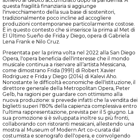
sollievo al debito accumulato dopo la pandemia. A
questa fragilità finanziaria si aggiunge
l'invecchiamento della sua base di sostenitori,
tradizionalmente poco incline ad accogliere
produzioni contemporanee particolarmente costose.
È in questo contesto che si inserisce la prima al Met di
El Último Sueño de Frida y Diego, opera di Gabriela
Lena Frank e Nilo Cruz.
Presentata per la prima volta nel 2022 alla San Diego
Opera, l'opera beneficia dell'interesse che il mondo
musicale continua a riservare all’artista Messicana,
come dimostrano Frida (1991) di Robert Xavier
Rodriguez e Frida y Diego (2014) di Kalevi Aho.
Nonostante le difficoltà economiche dell'istituzione, il
direttore generale della Metropolitan Opera, Peter
Gelb, ha ragioni per guardare con ottimismo alla
nuova produzione: si prevede infatti che la vendita dei
biglietti superi l'80% della capienza complessiva entro
l'ultima rappresentazione, prevista per il 5 giugno. La
sua promozione si è sviluppata inoltre su più fronti,
collaborando con ristoranti messicani, allestendo una
mostra al Museum of Modern Art co-curata dal
costumista e scenografo dell'opera, e coinvolgendo