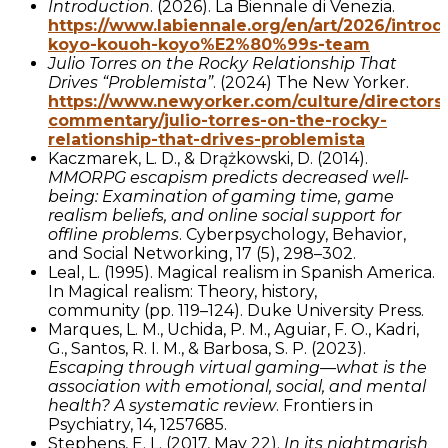
Introduction
. (2026). La Biennale di Venezia.
https://www.labiennale.org/en/art/2026/introd
koyo-kouoh-koyo%E2%80%99s-team
Julio Torres on the Rocky Relationship That
Drives “Problemista”
. (2024) The New Yorker.
https://www.newyorker.com/culture/directors
commentary/julio-torres-on-the-rocky-
relationship-that-drives-problemista
Kaczmarek, L. D., & Drążkowski, D. (2014).
MMORPG escapism predicts decreased well-
being: Examination of gaming time, game
realism beliefs, and online social support for
offline problems
. Cyberpsychology, Behavior,
and Social Networking, 17 (5), 298–302.
Leal, L. (1995). Magical realism in Spanish America.
In Magical realism: Theory, history,
community (pp. 119–124). Duke University Press.
Marques, L. M., Uchida, P. M., Aguiar, F. O., Kadri,
G., Santos, R. I. M., & Barbosa, S. P. (2023).
Escaping through virtual gaming—what is the
association with emotional, social, and mental
health? A systematic review
. Frontiers in
Psychiatry, 14, 1257685.
Stephens, E. L. (2017, May 22).
In its nightmarish