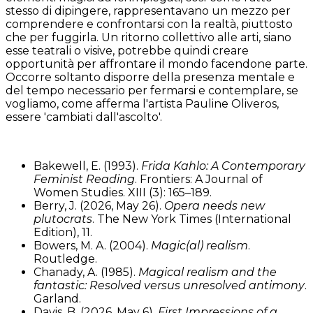
stesso di dipingere, rappresentavano un mezzo per
comprendere e confrontarsi con la realtà, piuttosto
che per fuggirla. Un ritorno collettivo alle arti, siano
esse teatrali o visive, potrebbe quindi creare
opportunità per affrontare il mondo facendone parte.
Occorre soltanto disporre della presenza mentale e
del tempo necessario per fermarsi e contemplare, se
vogliamo, come afferma l'artista Pauline Oliveros,
essere 'cambiati dall'ascolto'.
Bakewell, E. (1993).
Frida Kahlo: A Contemporary
Feminist Reading
. Frontiers: A Journal of
Women Studies. XIII (3): 165–189.
Berry, J. (2026, May 26).
Opera needs new
plutocrats
. The New York Times (International
Edition), 11.
Bowers, M. A. (2004).
Magic(al) realism
.
Routledge.
Chanady, A. (1985).
Magical realism and the
fantastic: Resolved versus unresolved antimony
.
Garland.
Davis, B. (2026, May 6).
First Impressions of a