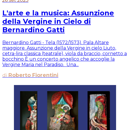
26 set 2025
L'arte e la musica: Assunzione
della Vergine in Cielo di
Bernardino Gatti
Bernardino Gatti - Tela (1572/1573). Pala Altare
maggiore. Assunzione della Vergine in cielo Liuto,
cetra-lira classica (teatrale), viola da braccio, cornetto a
bocchino È un concerto angelico che accoglie la
Vergine Maria nel Paradiso. Una...
di
Roberto Fiorentini