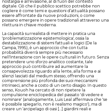
nostalgia e all'evasione, al di fuori del contesto
digitale. Ciò che il pubblico scettico potrebbe non
cogliere è come temi e questioni d’attualità possano
essere affrontate da nuove produzioni, o come
possano emergere in opere tradizionali attraverso una
rilettura in chiave moderna.
La capacità surrealista di mettere in pratica una
'problematizzazione epistemologica', ossia la
destabilizzazione di sistemi fattuali e logici (De la
Campa, 1995), è un approccio che con tutta
probabilità diverrà sempre più necessario
nell'interazione con le opere culturali in futuro. Senza
pretendere uno sforzo analitico costante, tale
approccio può contribuire ad aumentare la
consapevolezza riguardo alla lente, alla forma e ai
silenzi lasciati dal medium stesso, offrendo una
comprensione più profonda dei suoi meccanismi
intrinseci, anche a costo di un certo disagio. In questo
senso, Kouoh ha cercato di non ripetere la
compulsione enciclopedica del passato 'di vedere e
nominare' (analogamente, Luis Leal affermava che 'se
è possibile spiegarlo, non è realismo magico'), ma di
creare un 'arcipelago di oasi […] giardini reali e