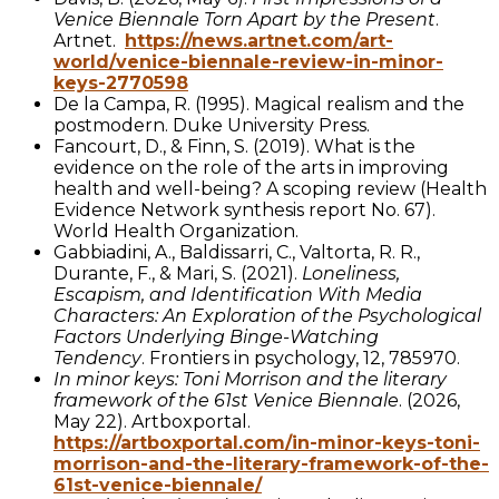
Venice Biennale Torn Apart by the Present
.
Artnet.
https://news.artnet.com/art-
world/venice-biennale-review-in-minor-
keys-2770598
De la Campa, R. (1995). Magical realism and the
postmodern. Duke University Press.
Fancourt, D., & Finn, S. (2019). What is the
evidence on the role of the arts in improving
health and well-being? A scoping review (Health
Evidence Network synthesis report No. 67).
World Health Organization.
Gabbiadini, A., Baldissarri, C., Valtorta, R. R.,
Durante, F., & Mari, S. (2021).
Loneliness,
Escapism, and Identification With Media
Characters: An Exploration of the Psychological
Factors Underlying Binge-Watching
Tendency
. Frontiers in psychology, 12, 785970.
In minor keys: Toni Morrison and the literary
framework of the 61st Venice Biennale
. (2026,
May 22). Artboxportal.
https://artboxportal.com/in-minor-keys-toni-
morrison-and-the-literary-framework-of-the-
61st-venice-biennale/