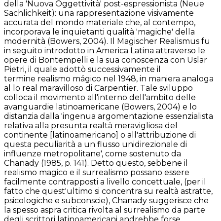
della 'Nuova Oggettività' post-espressionista (Neue
Sachlichkeit): una rappresentazione visivamente
accurata del mondo materiale che, al contempo,
incorporava le inquietanti qualità 'magiche' della
modernità (Bowers, 2004). Il Magischer Realismus fu
in seguito introdotto in America Latina attraverso le
opere di Bontempelli e la sua conoscenza con Uslar
Pietri, il quale adottò successivamente il
termine realismo mágico nel 1948, in maniera analoga
al lo real maravilloso di Carpentier. Tale sviluppo
colloca il movimento all'interno dell'ambito delle
avanguardie latinoamericane (Bowers, 2004) e lo
distanzia dalla 'ingenua argomentazione essenzialista
relativa alla presunta realtà meravigliosa del
continente [latinoamericano] o all'attribuzione di
questa peculiarità a un flusso unidirezionale di
influenze metropolitane', come sostenuto da
Chanady (1985, p. 141). Detto questo, sebbene il
realismo magico e il surrealismo possano essere
facilmente contrapposti a livello concettuale, (per il
fatto che quest'ultimo si concentra su realtà astratte,
psicologiche e subconscie), Chanady suggerisce che
la spesso aspra critica rivolta al surrealismo da parte
degli scrittori latinoamericani andrebbe forse