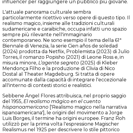
influencer per raggiungere un pubblico più giovane.
L'attuale panorama culturale sembra
particolarmente ricettivo verso opere di questo tipo. Il
realismo magico, insieme alle tradizioni culturali
sudamericane e caraibiche, occupa infatti uno spazio
sempre più rilevante nell'immaginario
contemporaneo. Ne sono esempio il tema della 61ª
Biennale di Venezia, la serie Cien años de soledad
(2024) prodotta da Netflix, Problemista (2023) di Julio
Torres, il romanzo Popisho (2021) di Leone Ross e, in
misura minore,
L’agente segreto
(2025) di Kleber
Mendonça Filho e la produzione di Clivia di Nico
Dostal al Theater Magdeburg. Si tratta di opere
accomunate dalla capacità di integrare l'eccezionale
all'interno di contesti storici e realistici.
Sebbene Ángel Flores attribuisca, nel proprio saggio
del 1955,
El realismo mágico en el cuento
hispanoamericano
['Realismo magico nella narrativa
ispanoamericana'], le origini del movimento a Jorge
Luis Borges, il termine ha origini europee. Franz Roh
utilizzò per la prima volta l'espressione Magischer
Realismus nel 1925 per descrivere lo stile pittorico