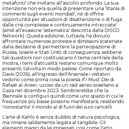
metaforici' che invitano all'ascolto profondo. La sua
intenzione non era quella di presentare una 'litania di
commenti sugli eventi mondiali’, né di offrire
opportunità per situazioni di ‘disattenzione o di fuga
dalle crisi complesse e continuamente intrecciate'
(simili all’evasione ‘sistematica' descritta dalla DISCO
Network). Questa edizione, tuttavia, ha dovuto
affrontare numerose proteste e dimissioni scatenate
dalla decisione di permettere la partecipazione di
Russia, Israele e Stati Uniti; di conseguenza, sebbene
tali questioni non costituiscano il tema centrale della
mostra, i temi d’attualità restano comunque molto
presenti, talvolta in modo palese. Come riportato da
Davis (2026), all'ingresso dell'Arsenale i visitatori
vedono come prima cosa la poesia
If I Must Die
di
Rafaat al-Areer, ucciso da un raid aereo israeliano a
Gaza nel dicembre 2023. Sembrerebbe che la
Biennale si configuri quindi come uno spazio in cui le
frequenze più basse possono manifestarsi, resistendo
'nonostante' il mondo al di fuori dei suoi cancelli.
L'arte di Kahlo è senza dubbio di natura psicologica,
ma rimane saldamente legata al tangibile. Gli
elementi magici da lei impiegati, così come l'atto