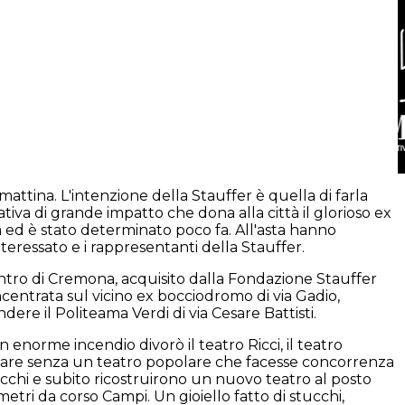
attina. L'intenzione della Stauffer è quella di farla
ativa di grande impatto che dona alla città il glorioso ex
la ed è stato determinato poco fa. All'asta hanno
nteressato e i rappresentanti della Stauffer.
 centro di Cremona, acquisito dalla Fondazione Stauffer
ncentrata sul vicino ex bocciodromo di via Gadio,
endere il Politeama Verdi di via Cesare Battisti.
 enorme incendio divorò il teatro Ricci, il teatro
tare senza un teatro popolare che facesse concorrenza
Sacchi e subito ricostruirono un nuovo teatro al posto
 metri da corso Campi. Un gioiello fatto di stucchi,