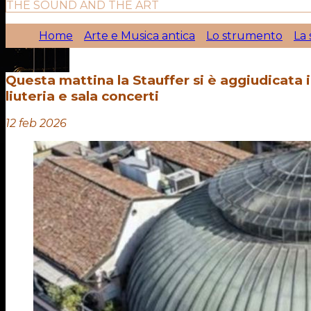
THE SOUND AND THE ART
Home
Arte e Musica antica
Lo strumento
La 
Questa mattina la Stauffer si è aggiudicata 
liuteria e sala concerti
12 feb 2026