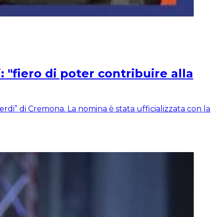
"fiero di poter contribuire alla
di” di Cremona. La nomina è stata ufficializzata con la