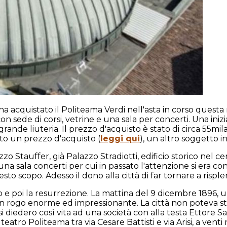
acquistato il Politeama Verdi nell'asta in corso questa m
on sede di corsi, vetrine e una sala per concerti. Una inizi
rande liuteria. Il prezzo d'acquisto è stato di circa 55mi
rto un prezzo d'acquisto (
leggi qui
), un altro soggetto i
zzo Stauffer, già Palazzo Stradiotti, edificio storico nel
na sala concerti per cui in passato l'attenzione si era co
uesto scopo. Adesso il dono alla città di far tornare a rispl
 e poi la resurrezione. La mattina del 9 dicembre 1896, un
n rogo enorme ed impressionante. La città non poteva s
si diedero così vita ad una società con alla testa Ettore 
eatro Politeama tra via Cesare Battisti e via Arisi, a venti